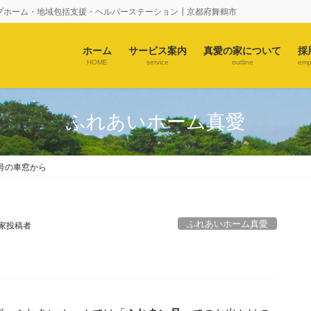
プホーム・地域包括支援・ヘルパーステーション┃京都府舞鶴市
ホーム
サービス案内
真愛の家について
採
HOME
service
outline
emp
ふれあいホーム真愛
号の車窓から
ふれあいホーム真愛
家投稿者