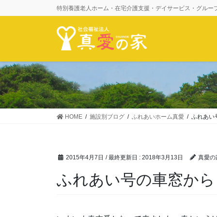
コ
ナ
特別養護老人ホーム・在宅介護支援・デイサービス・グルー
ン
ビ
テ
ゲ
ン
ー
ツ
シ
に
ョ
移
ン
動
に
移
動
HOME
施設別ブログ
ふれあいホーム真愛
ふれあい
2015年4月7日
/ 最終更新日 :
2018年3月13日
真愛の
ふれあい号の車窓から