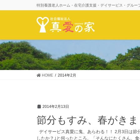
コ
ナ
特別養護老人ホーム・在宅介護支援・デイサービス・グルー
ン
ビ
テ
ゲ
ン
ー
ツ
シ
に
ョ
移
ン
動
に
移
動
HOME
2014年2月
2014年2月13日
節分もすみ、春がきま
デイサービス真愛に鬼、あらわる！！ 2月3日は節
したか？｣と伺ったところ、「そんなにたくさん、食べら