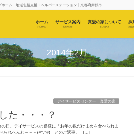
プホーム・地域包括支援・ヘルパーステーション┃京都府舞鶴市
ホーム
サービス案内
真愛の家について
採
HOME
service
outline
emp
2014年2月
デイサービスセンター 真愛の家
した・・・？
分の日。デイサービスの皆様に「お年の数だけまめを食べられま
れへんわ～～～(#^.^#)」とのご返事。 […]