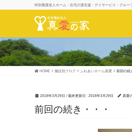
コ
ナ
特別養護老人ホーム・在宅介護支援・デイサービス・グルー
ン
ビ
テ
ゲ
ン
ー
ツ
シ
に
ョ
移
ン
動
に
移
動
HOME
施設別ブログ
ふれあいホーム真愛
前回の続
2018年3月29日
/ 最終更新日 :
2018年3月29日
真愛
前回の続き・・・