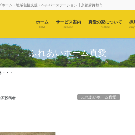
プホーム・地域包括支援・ヘルパーステーション┃京都府舞鶴市
ホーム
サービス案内
真愛の家について
採
HOME
service
outline
emp
ふれあいホーム真愛
き・・・
ふれあいホーム真愛
の家投稿者