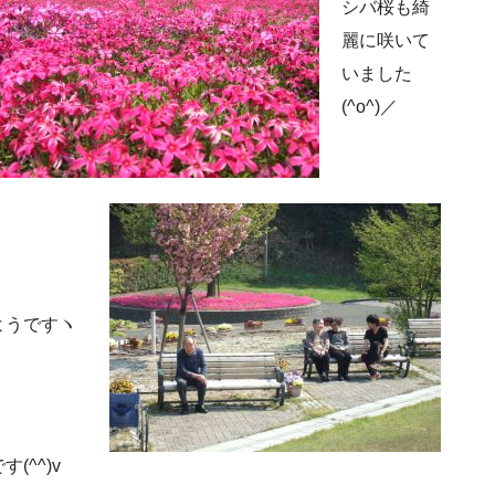
シバ桜も綺
麗に咲いて
いました
(^o^)／
ようですヽ
^^)v